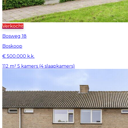
Verkocht
Bosweg 18
Boskoop
€ 500.000 k.k.
112 m²
5 kamers (4 slaapkamers)