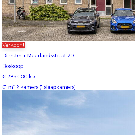
Verkocht
Directeur Moerlandsstraat 20
Boskoop
€ 289.000 k.k.
61 m²
2 kamers (1 slaapkamers)