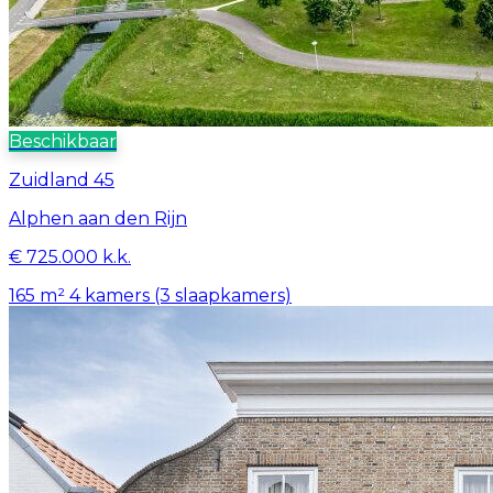
Beschikbaar
Zuidland 45
Alphen aan den Rijn
€ 725.000 k.k.
165 m²
4 kamers (3 slaapkamers)