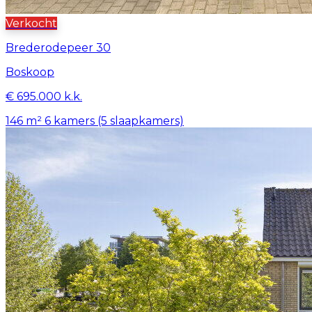
Verkocht
Brederodepeer 30
Boskoop
€ 695.000 k.k.
146 m²
6 kamers (5 slaapkamers)