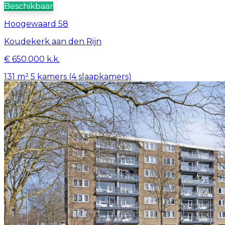
Beschikbaar
Hoogewaard 58
Koudekerk aan den Rijn
€ 650.000 k.k.
131 m²
5 kamers (4 slaapkamers)