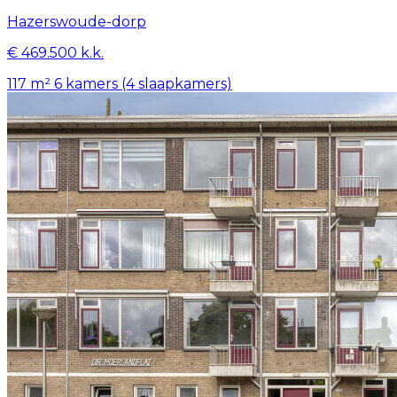
Hazerswoude-dorp
€ 469.500 k.k.
117 m²
6 kamers (4 slaapkamers)