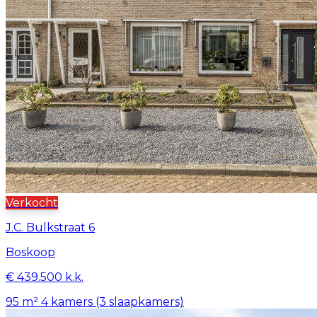
Verkocht
J.C. Bulkstraat 6
Boskoop
€ 439.500 k.k.
95 m²
4 kamers (3 slaapkamers)