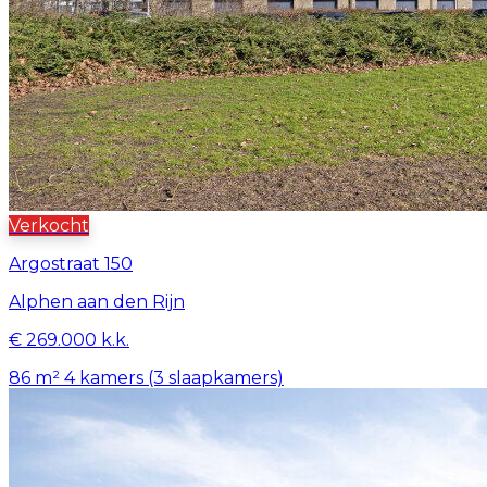
Verkocht
Argostraat 150
Alphen aan den Rijn
€ 269.000 k.k.
86 m²
4 kamers (3 slaapkamers)