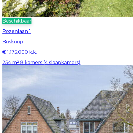
Beschikbaar
Rozenlaan 1
Boskoop
€ 1.175.000 k.k.
254 m²
8 kamers (4 slaapkamers)