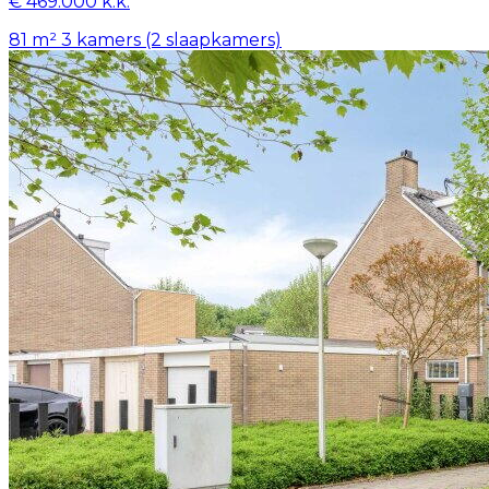
€ 469.000 k.k.
81 m²
3 kamers (2 slaapkamers)