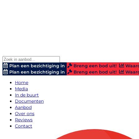
Plan een bezichtiging in
Breng een bod uit!
Waard
Plan een bezichtiging in
Breng een bod uit!
Waard
Home
Media
In de buurt
Documenten
Aanbod
Over ons
Reviews
Contact